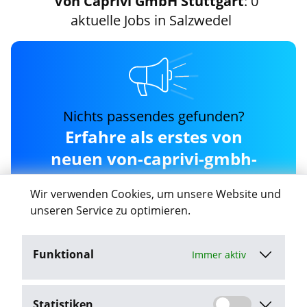
Von Caprivi GmbH Stuttgart
: 0
aktuelle Jobs in Salzwedel
Nichts passendes gefunden?
Erfahre als erstes von
neuen von-caprivi-gmbh-
stuttgart Jobs in
Wir verwenden Cookies, um unsere Website und
Salzwedel
unseren Service zu optimieren.
Funktional
Immer aktiv
Job-Agent aktivieren
Statistiken