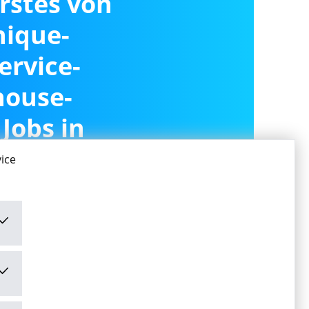
erstes von
ique-
ervice-
house-
 Jobs in
del
ice
ivieren
ivieren" stimme ich den
mungen
zu.