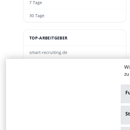
7 Tage
30 Tage
TOP-ARBEITGEBER
smart-recruiting.de
ARWA Personaldienst­leistungen GmbH
Wi
zu
PRIRO Group
von Caprivi GmbH Stuttgart
F
St