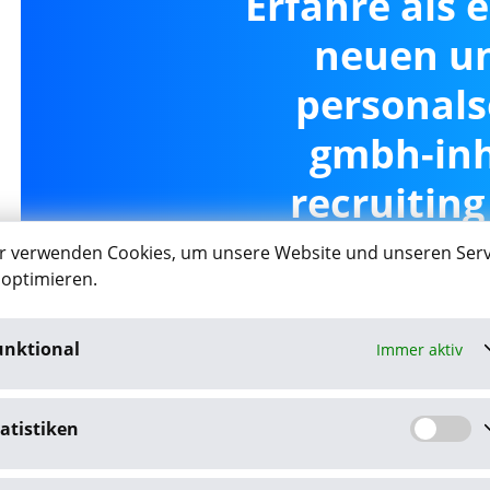
Erfahre als 
neuen un
personals
gmbh-in
recruiting
Salzwe
r verwenden Cookies, um unsere Website und unseren Serv
 optimieren.
unktional
Immer aktiv
Job-Agent akt
atistiken
Mit dem Klick auf "Job-Agent akt
Datenschutzbestim