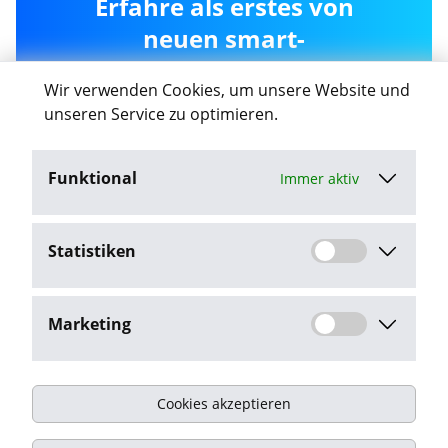
Erfahre als erstes von
neuen smart-
recruiting.de Jobs in
Wir verwenden Cookies, um unsere Website und
Salzwedel
unseren Service zu optimieren.
Funktional
Immer aktiv
Job-Agent aktivieren
Statistiken
Mit dem Klick auf "Job-Agent aktivieren" stimme ich den
Datenschutzbestimmungen
zu.
Marketing
Cookies akzeptieren
Impressum